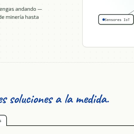
 tengas andando —
sde minería hasta
Sensores IoT
es soluciones a la medida.
s