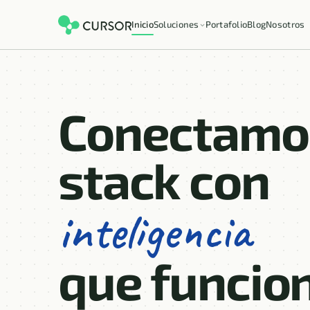
Inicio
Soluciones
Portafolio
Blog
Nosotros
Productos · Outsourcing TI
Equipos dedicados y backend
Desarrollo de apps y software
Conectamo
Apps móviles, web y a medida
Plataformas empresariales
Sistemas críticos con IA
stack con
Convenio Marco
Proveedor del Estado
inteligencia
que funcion