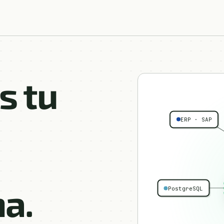
s tu
ERP · SAP
a.
PostgreSQL