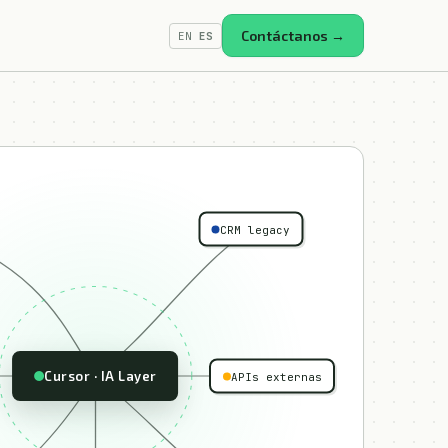
Contáctanos →
EN
ES
CRM legacy
Cursor · IA Layer
APIs externas