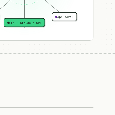
App móvil
LLM · Claude / GPT