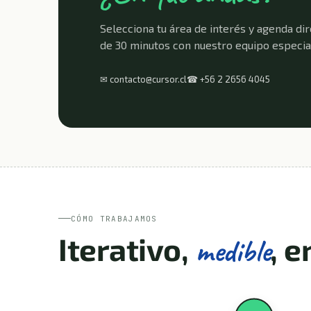
Selecciona tu área de interés y agenda dir
de 30 minutos con nuestro equipo especial
✉ contacto@cursor.cl
☎ +56 2 2656 4045
CÓMO TRABAJAMOS
Iterativo,
, e
medible