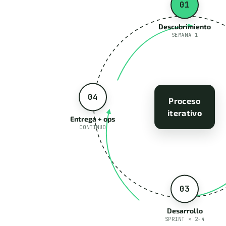
01
Descubrimiento
SEMANA 1
04
Proceso
iterativo
Entrega + ops
CONTINUO
03
Desarrollo
SPRINT × 2-4