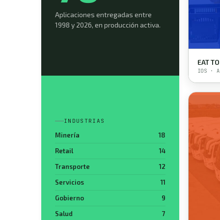
Aplicaciones entregadas entre
1998 y 2026, en producción activa.
EAT T
IOS · A
INDUSTRIAS
Minería
18
Retail
14
Transporte
12
Servicios
11
Gobierno
9
Salud
7