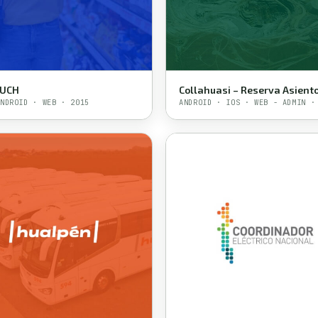
OUCH
Collahuasi – Reserva Asient
NDROID · WEB · 2015
ANDROID · IOS · WEB - ADMIN ·