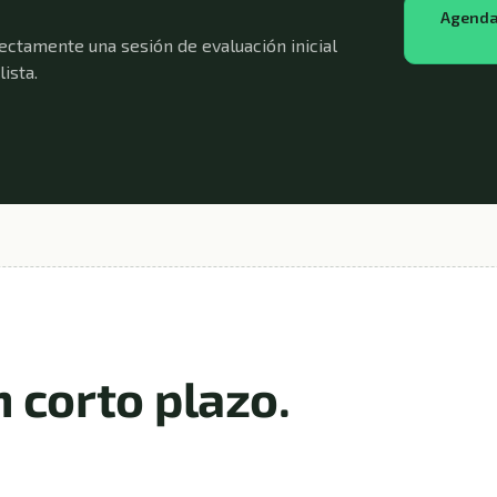
Agendar
ectamente una sesión de evaluación inicial
ista.
n corto plazo.