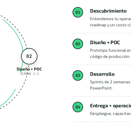
Descubrimiento
01
Entendemos tu operaci
roadmap y un costo cl
Diseño + POC
02
Prototipo funcional e
02
código de producción.
Diseño + POC
Desarrollo
SEMANA 2-3
03
Sprints de 2 semanas 
PowerPoint.
Entrega + operaci
04
Despliegue, capacitac