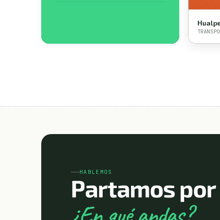
Hualpe
TRANSPO
HABLEMOS
Partamos por 
¿En qué andas?