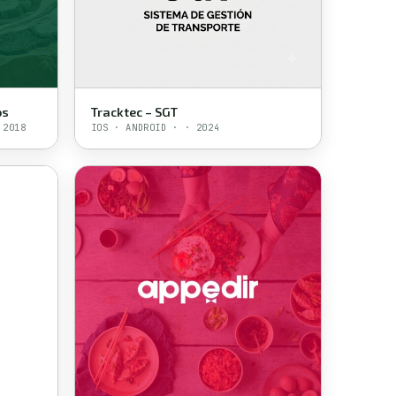
os
Tracktec – SGT
 2018
IOS · ANDROID · · 2024