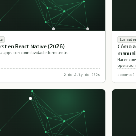
ía
Sin categ
irst en React Native (2026)
Cómo a
manual
a apps con conectividad intermitente.
Hacer con
operaciona
2 de July de 2026
soporteR