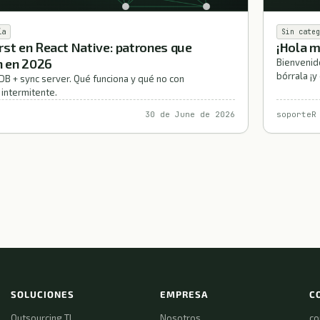
ía
Sin categ
irst en React Native: patrones que
¡Hola 
n en 2026
Bienvenido
bórrala ¡y
 + sync server. Qué funciona y qué no con
 intermitente.
30 de June de 2026
soporteR
SOLUCIONES
EMPRESA
C
Outsourcing TI
Nosotros
co