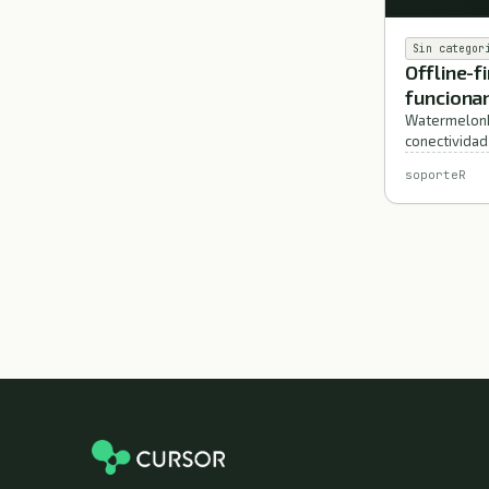
Sin categor
Offline-f
funciona
WatermelonDB
conectividad
soporteR