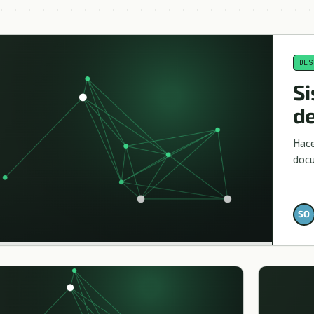
DES
S
d
Hace
docu
SO