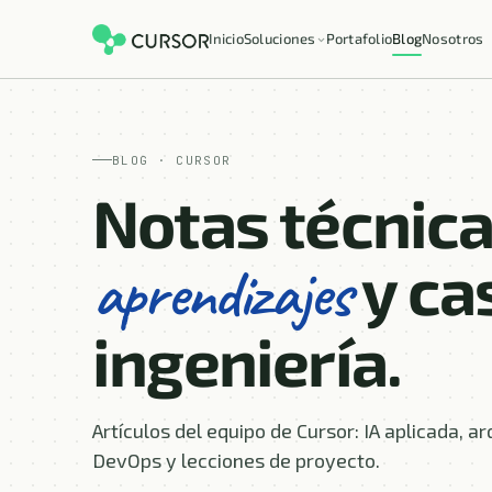
Inicio
Soluciones
Portafolio
Blog
Nosotros
Productos · Outsourcing TI
Equipos dedicados y backend
Desarrollo de apps y software
BLOG · CURSOR
Apps móviles, web y a medida
Notas técnica
Plataformas empresariales
Sistemas críticos con IA
y ca
aprendizajes
Convenio Marco
Proveedor del Estado
ingeniería.
Artículos del equipo de Cursor: IA aplicada, ar
DevOps y lecciones de proyecto.