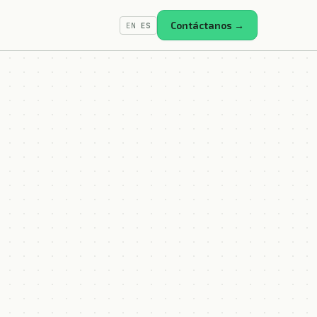
Contáctanos →
EN
ES